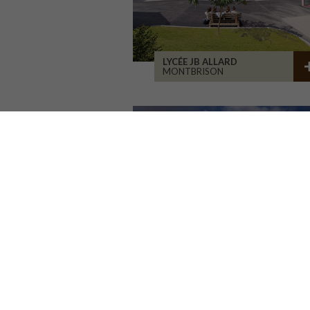
LYCÉE JB ALLARD
MONTBRISON
RÉHABILITATION BÂT. 1900
SAINT-ETIENNE