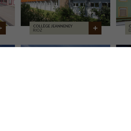
COLLÈGE JEANNENEY
C
RIOZ
D
LA CURE DE JOUVENCE
M
LALHEUE