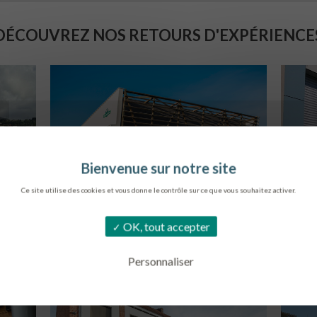
DÉCOUVREZ NOS RETOURS D'EXPÉRIENCE
Ce site utilise des cookies et vous donne le contrôle sur ce que vous souhaitez activer.
SIÈGE DE L’ONF
C
OK, tout accepter
METZ
Personnaliser