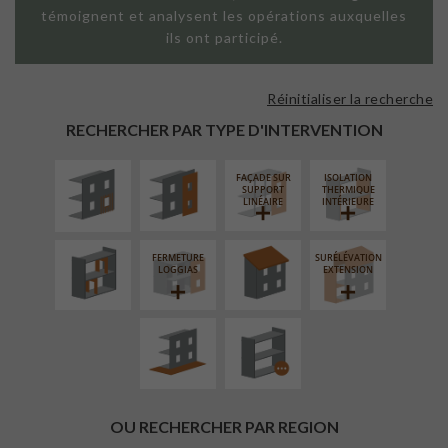
témoignent et analysent les opérations auxquelles
ils ont participé.
Réinitialiser la recherche
ISOLATION
FAÇADE SUR
THERMIQUE
PAROI PLEINE
RECHERCHER PAR TYPE D'INTERVENTION
EXTÉRIEURE
FAÇADE SUR
ISOLATION
RÉAMÉNAGEMENT
RÉFECTION DES
SUPPORT
THERMIQUE
INTÉRIEUR
TOITURES
LINÉAIRE
INTÉRIEURE
FERMETURE
SURÉLÉVATION
AMÉNAGEMENT
PROCÉDÉ
LOGGIAS
EXTENSION
EXTÉRIEUR
PARTICULIER
OU RECHERCHER PAR REGION