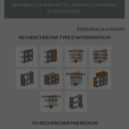
témoignent et analysent les opérations auxquelles
ils ont participé.
Réinitialiser la recherche
ISOLATION
FAÇADE SUR
THERMIQUE
PAROI PLEINE
RECHERCHER PAR TYPE D'INTERVENTION
EXTÉRIEURE
FAÇADE SUR
ISOLATION
RÉAMÉNAGEMENT
FERMETURE
SURÉLÉVATION
SUPPORT
THERMIQUE
INTÉRIEUR
LOGGIAS
EXTENSION
LINÉAIRE
INTÉRIEURE
RÉFECTION DES
PROCÉDÉ
TOITURES
PARTICULIER
AMÉNAGEMENT
EXTÉRIEUR
OU RECHERCHER PAR REGION