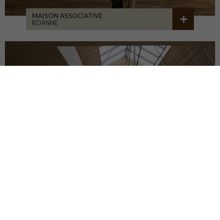
MAISON ASSOCIATIVE
ROANNE
RÉHABILITATION D'ATELIERS
BRIVE-LA-GAILLARDE