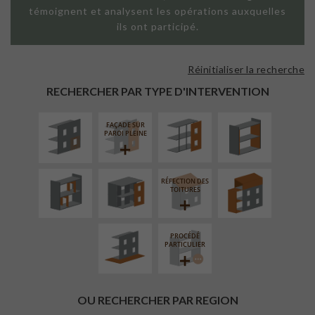
témoignent et analysent les opérations auxquelles
ils ont participé.
Réinitialiser la recherche
ISOLATION
FAÇADE SUR
ISOLATION
THERMIQUE
SUPPORT
THERMIQUE
RECHERCHER PAR TYPE D'INTERVENTION
EXTÉRIEURE
LINÉAIRE
INTÉRIEURE
FAÇADE SUR
RÉAMÉNAGEMENT
FERMETURE
SURÉLÉVATION
PAROI PLEINE
INTÉRIEUR
LOGGIAS
EXTENSION
RÉFECTION DES
AMÉNAGEMENT
TOITURES
EXTÉRIEUR
PROCÉDÉ
PARTICULIER
OU RECHERCHER PAR REGION