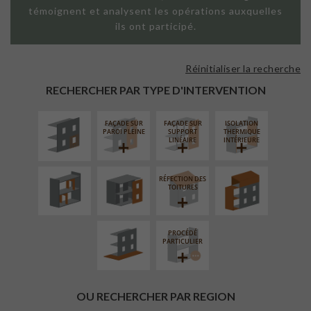
témoignent et analysent les opérations auxquelles
ils ont participé.
Réinitialiser la recherche
ISOLATION
THERMIQUE
RECHERCHER PAR TYPE D'INTERVENTION
EXTÉRIEURE
FAÇADE SUR
FAÇADE SUR
ISOLATION
RÉAMÉNAGEMENT
FERMETURE
SURÉLÉVATION
PAROI PLEINE
SUPPORT
THERMIQUE
INTÉRIEUR
LOGGIAS
EXTENSION
LINÉAIRE
INTÉRIEURE
RÉFECTION DES
AMÉNAGEMENT
TOITURES
EXTÉRIEUR
PROCÉDÉ
PARTICULIER
OU RECHERCHER PAR REGION