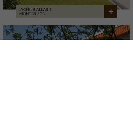
LYCÉE JB ALLARD
MONTBRISON
COLLÈGE JEANNENEY
RIOZ