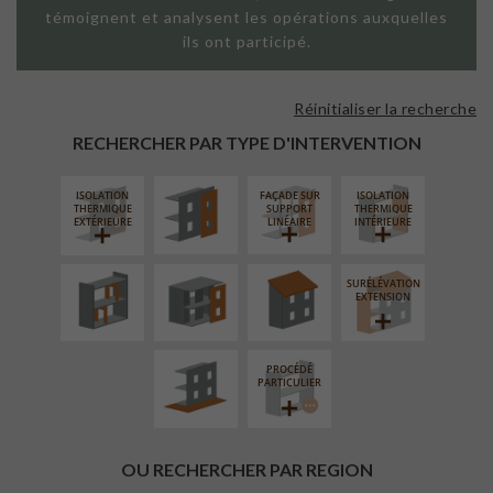
témoignent et analysent les opérations auxquelles
ils ont participé.
Réinitialiser la recherche
FAÇADE SUR
PAROI PLEINE
RECHERCHER PAR TYPE D'INTERVENTION
ISOLATION
FAÇADE SUR
ISOLATION
RÉAMÉNAGEMENT
FERMETURE
RÉFECTION DES
THERMIQUE
SUPPORT
THERMIQUE
INTÉRIEUR
LOGGIAS
TOITURES
EXTÉRIEURE
LINÉAIRE
INTÉRIEURE
SURÉLÉVATION
AMÉNAGEMENT
EXTENSION
EXTÉRIEUR
PROCÉDÉ
PARTICULIER
OU RECHERCHER PAR REGION