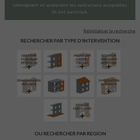
témoignent et analysent les opérations auxquelles
ils ont participé.
Réinitialiser la recherche
FAÇADE SUR
PAROI PLEINE
RECHERCHER PAR TYPE D'INTERVENTION
ISOLATION
FAÇADE SUR
ISOLATION
FERMETURE
RÉFECTION DES
THERMIQUE
SUPPORT
THERMIQUE
LOGGIAS
TOITURES
EXTÉRIEURE
LINÉAIRE
INTÉRIEURE
RÉAMÉNAGEMENT
SURÉLÉVATION
AMÉNAGEMENT
INTÉRIEUR
EXTENSION
EXTÉRIEUR
PROCÉDÉ
PARTICULIER
OU RECHERCHER PAR REGION