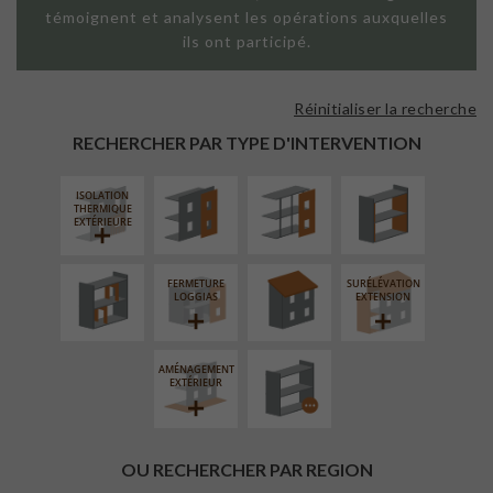
témoignent et analysent les opérations auxquelles
ils ont participé.
Réinitialiser la recherche
FAÇADE SUR
FAÇADE SUR
ISOLATION
PAROI PLEINE
SUPPORT
THERMIQUE
RECHERCHER PAR TYPE D'INTERVENTION
LINÉAIRE
INTÉRIEURE
ISOLATION
RÉAMÉNAGEMENT
RÉFECTION DES
THERMIQUE
INTÉRIEUR
TOITURES
EXTÉRIEURE
FERMETURE
SURÉLÉVATION
PROCÉDÉ
LOGGIAS
EXTENSION
PARTICULIER
AMÉNAGEMENT
EXTÉRIEUR
OU RECHERCHER PAR REGION