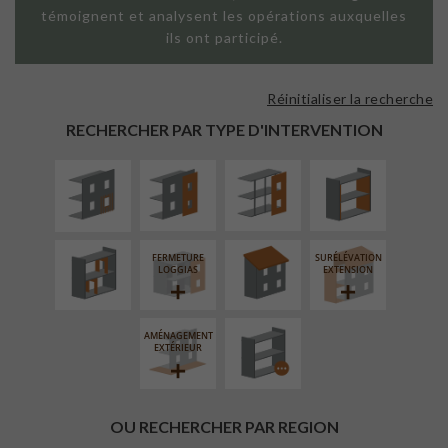
témoignent et analysent les opérations auxquelles
ils ont participé.
Réinitialiser la recherche
ISOLATION
FAÇADE SUR
FAÇADE SUR
ISOLATION
THERMIQUE
PAROI PLEINE
SUPPORT
THERMIQUE
RECHERCHER PAR TYPE D'INTERVENTION
EXTÉRIEURE
LINÉAIRE
INTÉRIEURE
RÉAMÉNAGEMENT
RÉFECTION DES
INTÉRIEUR
TOITURES
FERMETURE
SURÉLÉVATION
PROCÉDÉ
LOGGIAS
EXTENSION
PARTICULIER
AMÉNAGEMENT
EXTÉRIEUR
OU RECHERCHER PAR REGION