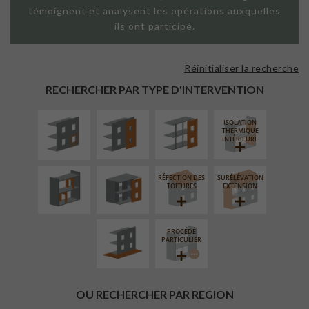
témoignent et analysent les opérations auxquelles
ils ont participé.
Réinitialiser la recherche
ISOLATION
FAÇADE SUR
FAÇADE SUR
THERMIQUE
PAROI PLEINE
SUPPORT
RECHERCHER PAR TYPE D'INTERVENTION
EXTÉRIEURE
LINÉAIRE
ISOLATION
RÉAMÉNAGEMENT
FERMETURE
THERMIQUE
INTÉRIEUR
LOGGIAS
INTÉRIEURE
RÉFECTION DES
SURÉLÉVATION
AMÉNAGEMENT
TOITURES
EXTENSION
EXTÉRIEUR
PROCÉDÉ
PARTICULIER
OU RECHERCHER PAR REGION