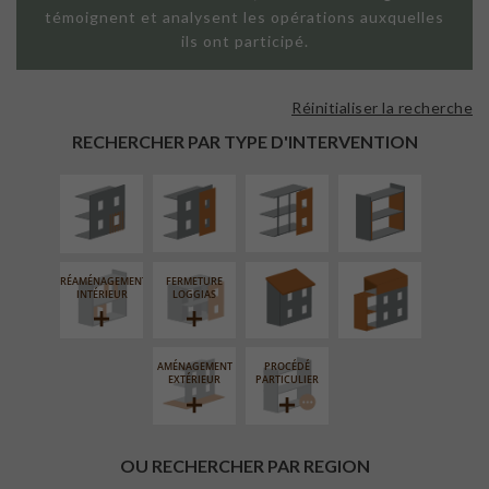
témoignent et analysent les opérations auxquelles
ils ont participé.
Réinitialiser la recherche
ISOLATION
FAÇADE SUR
FAÇADE SUR
ISOLATION
THERMIQUE
PAROI PLEINE
SUPPORT
THERMIQUE
RECHERCHER PAR TYPE D'INTERVENTION
EXTÉRIEURE
LINÉAIRE
INTÉRIEURE
RÉFECTION DES
SURÉLÉVATION
TOITURES
EXTENSION
RÉAMÉNAGEMENT
FERMETURE
INTÉRIEUR
LOGGIAS
AMÉNAGEMENT
PROCÉDÉ
EXTÉRIEUR
PARTICULIER
OU RECHERCHER PAR REGION