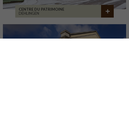
CENTRE DU PATRIMOINE
DEHLINGEN
RÉHABILITATION BÂT. 1900
SAINT-ETIENNE