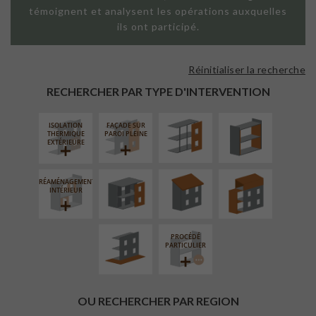
témoignent et analysent les opérations auxquelles
ils ont participé.
Réinitialiser la recherche
FAÇADE SUR
ISOLATION
SUPPORT
THERMIQUE
RECHERCHER PAR TYPE D'INTERVENTION
LINÉAIRE
INTÉRIEURE
ISOLATION
FAÇADE SUR
FERMETURE
RÉFECTION DES
SURÉLÉVATION
THERMIQUE
PAROI PLEINE
LOGGIAS
TOITURES
EXTENSION
EXTÉRIEURE
RÉAMÉNAGEMENT
AMÉNAGEMENT
INTÉRIEUR
EXTÉRIEUR
PROCÉDÉ
PARTICULIER
OU RECHERCHER PAR REGION