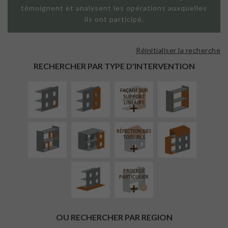
témoignent et analysent les opérations auxquelles
ils ont participé.
Réinitialiser la recherche
ISOLATION
FAÇADE SUR
ISOLATION
THERMIQUE
PAROI PLEINE
THERMIQUE
RECHERCHER PAR TYPE D'INTERVENTION
EXTÉRIEURE
INTÉRIEURE
FAÇADE SUR
RÉAMÉNAGEMENT
FERMETURE
SURÉLÉVATION
SUPPORT
INTÉRIEUR
LOGGIAS
EXTENSION
LINÉAIRE
RÉFECTION DES
AMÉNAGEMENT
TOITURES
EXTÉRIEUR
PROCÉDÉ
PARTICULIER
OU RECHERCHER PAR REGION