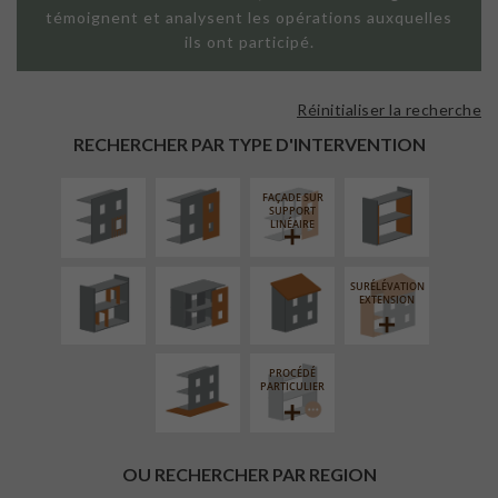
témoignent et analysent les opérations auxquelles
ils ont participé.
Réinitialiser la recherche
ISOLATION
FAÇADE SUR
ISOLATION
THERMIQUE
PAROI PLEINE
THERMIQUE
RECHERCHER PAR TYPE D'INTERVENTION
EXTÉRIEURE
INTÉRIEURE
FAÇADE SUR
RÉAMÉNAGEMENT
FERMETURE
RÉFECTION DES
SUPPORT
INTÉRIEUR
LOGGIAS
TOITURES
LINÉAIRE
SURÉLÉVATION
AMÉNAGEMENT
EXTENSION
EXTÉRIEUR
PROCÉDÉ
PARTICULIER
OU RECHERCHER PAR REGION