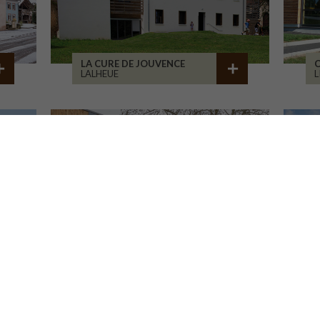
LA CURE DE JOUVENCE
C
LALHEUE
GROUPE SCOLAIRE
GAILLAC
L