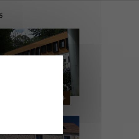
S
ERVICE AMBULANCIER
GARCHES