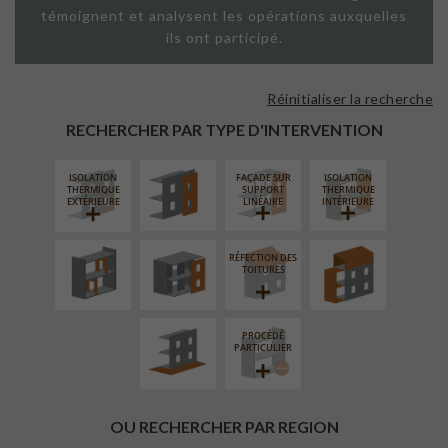
témoignent et analysent les opérations auxquelles
ils ont participé.
Réinitialiser la recherche
FAÇADE SUR
PAROI PLEINE
RECHERCHER PAR TYPE D'INTERVENTION
ISOLATION
FAÇADE SUR
ISOLATION
RÉAMÉNAGEMENT
FERMETURE
SURÉLÉVATION
THERMIQUE
SUPPORT
THERMIQUE
INTÉRIEUR
LOGGIAS
EXTENSION
EXTÉRIEURE
LINÉAIRE
INTÉRIEURE
RÉFECTION DES
AMÉNAGEMENT
TOITURES
EXTÉRIEUR
PROCÉDÉ
PARTICULIER
OU RECHERCHER PAR REGION