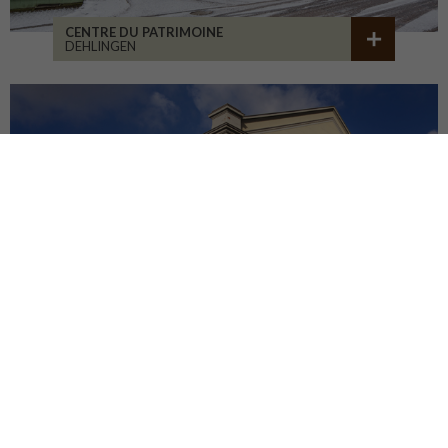
CENTRE DU PATRIMOINE
DEHLINGEN
RÉHABILITATION BÂT. 1900
SAINT-ETIENNE