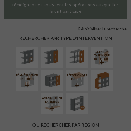
témoignent et analysent les opérations auxquelles
ils ont participé.
Réinitialiser la recherche
ISOLATION
FAÇADE SUR
FAÇADE SUR
THERMIQUE
PAROI PLEINE
SUPPORT
RECHERCHER PAR TYPE D'INTERVENTION
EXTÉRIEURE
LINÉAIRE
ISOLATION
FERMETURE
SURÉLÉVATION
THERMIQUE
LOGGIAS
EXTENSION
INTÉRIEURE
RÉAMÉNAGEMENT
RÉFECTION DES
PROCÉDÉ
INTÉRIEUR
TOITURES
PARTICULIER
AMÉNAGEMENT
EXTÉRIEUR
OU RECHERCHER PAR REGION