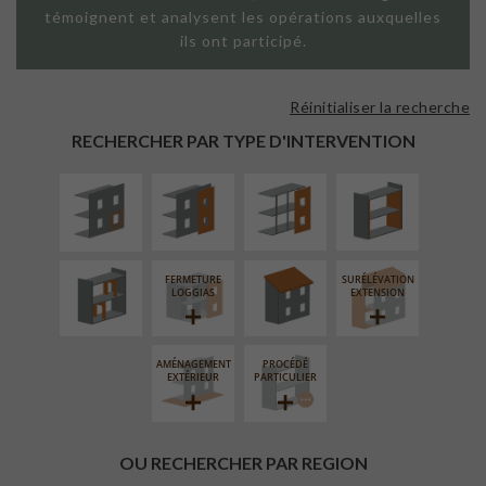
témoignent et analysent les opérations auxquelles
ils ont participé.
Réinitialiser la recherche
ISOLATION
FAÇADE SUR
FAÇADE SUR
ISOLATION
THERMIQUE
PAROI PLEINE
SUPPORT
THERMIQUE
RECHERCHER PAR TYPE D'INTERVENTION
EXTÉRIEURE
LINÉAIRE
INTÉRIEURE
RÉAMÉNAGEMENT
RÉFECTION DES
INTÉRIEUR
TOITURES
FERMETURE
SURÉLÉVATION
LOGGIAS
EXTENSION
AMÉNAGEMENT
PROCÉDÉ
EXTÉRIEUR
PARTICULIER
OU RECHERCHER PAR REGION