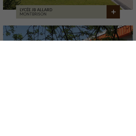
LYCÉE JB ALLARD
MONTBRISON
COLLÈGE JEANNENEY
RIOZ