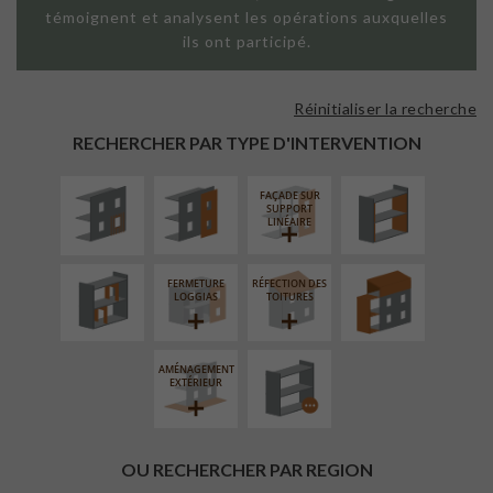
témoignent et analysent les opérations auxquelles
ils ont participé.
Réinitialiser la recherche
ISOLATION
FAÇADE SUR
ISOLATION
THERMIQUE
PAROI PLEINE
THERMIQUE
RECHERCHER PAR TYPE D'INTERVENTION
EXTÉRIEURE
INTÉRIEURE
FAÇADE SUR
RÉAMÉNAGEMENT
SURÉLÉVATION
SUPPORT
INTÉRIEUR
EXTENSION
LINÉAIRE
FERMETURE
RÉFECTION DES
PROCÉDÉ
LOGGIAS
TOITURES
PARTICULIER
AMÉNAGEMENT
EXTÉRIEUR
OU RECHERCHER PAR REGION