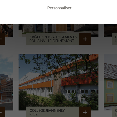
Personnaliser
CRÉATION DE 6 LOGEMENTS
L
FOLLAINVILLE-DENNEMONT
COLLÈGE JEANNENEY
C
RIOZ
D