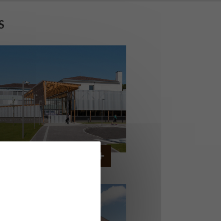
S
COLLÈGE MONTMORENCY
OURBONNE-LES-BAINS