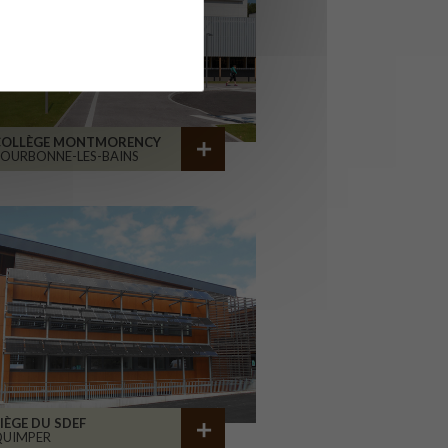
COLLÈGE MONTMORENCY
OURBONNE-LES-BAINS
IÈGE DU SDEF
QUIMPER