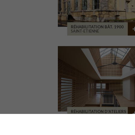
RÉHABILITATION BÂT. 1900
SAINT-ETIENNE
RÉHABILITATION D'ATELIERS
BRIVE-LA-GAILLARDE