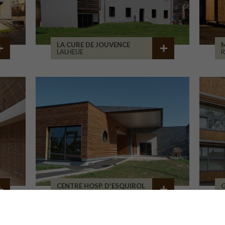
LA CURE DE JOUVENCE
M
LALHEUE
CENTRE HOSP. D'ESQUIROL
LIMOGES
G