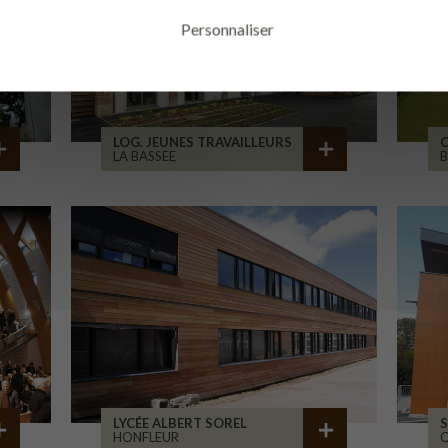
Personnaliser
LOG. JEUNES TRAVAILLEURS
LA BASSEE
B
LYCÉE ALBERT SOREL
S
HONFLEUR