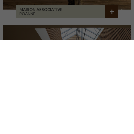
MAISON ASSOCIATIVE
ROANNE
RÉHABILITATION D'ATELIERS
BRIVE-LA-GAILLARDE