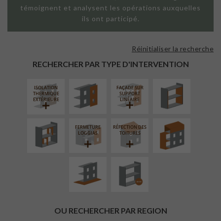
témoignent et analysent les opérations auxquelles
ils ont participé.
Réinitialiser la recherche
FAÇADE SUR
ISOLATION
PAROI PLEINE
THERMIQUE
RECHERCHER PAR TYPE D'INTERVENTION
INTÉRIEURE
ISOLATION
FAÇADE SUR
RÉAMÉNAGEMENT
SURÉLÉVATION
THERMIQUE
SUPPORT
INTÉRIEUR
EXTENSION
EXTÉRIEURE
LINÉAIRE
FERMETURE
RÉFECTION DES
AMÉNAGEMENT
PROCÉDÉ
LOGGIAS
TOITURES
EXTÉRIEUR
PARTICULIER
OU RECHERCHER PAR REGION