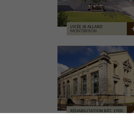
LYCÉE JB ALLARD
MONTBRISON
RÉHABILITATION BÂT. 1900
SAINT-ETIENNE