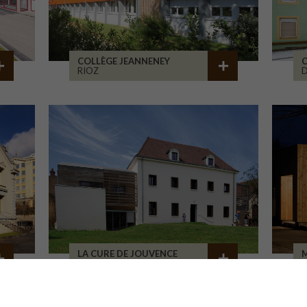
COLLÈGE JEANNENEY
C
RIOZ
D
LA CURE DE JOUVENCE
M
LALHEUE