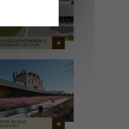
COLLÈGE MONTMORENCY
OURBONNE-LES-BAINS
ÔTEL DE VILLE
BEAUMONT