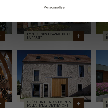
Personnaliser
LOG. JEUNES TRAVAILLEURS
LA BASSEE
B
CRÉATION DE 6 LOGEMENTS
H
FOLLAINVILLE-DENNEMONT