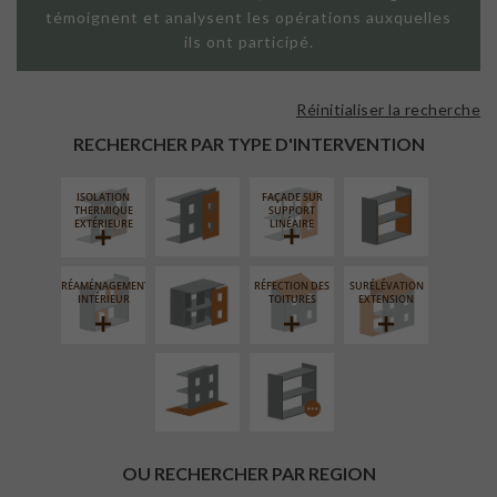
témoignent et analysent les opérations auxquelles
ils ont participé.
Réinitialiser la recherche
FAÇADE SUR
ISOLATION
PAROI PLEINE
THERMIQUE
RECHERCHER PAR TYPE D'INTERVENTION
INTÉRIEURE
ISOLATION
FAÇADE SUR
FERMETURE
THERMIQUE
SUPPORT
LOGGIAS
EXTÉRIEURE
LINÉAIRE
RÉAMÉNAGEMENT
RÉFECTION DES
SURÉLÉVATION
AMÉNAGEMENT
PROCÉDÉ
INTÉRIEUR
TOITURES
EXTENSION
EXTÉRIEUR
PARTICULIER
OU RECHERCHER PAR REGION