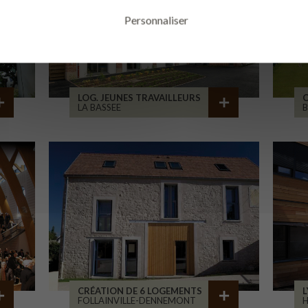
Personnaliser
LOG. JEUNES TRAVAILLEURS
LA BASSEE
B
CRÉATION DE 6 LOGEMENTS
L
FOLLAINVILLE-DENNEMONT