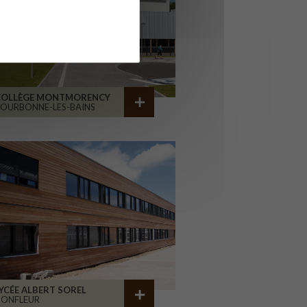
COLLÈGE MONTMORENCY
OURBONNE-LES-BAINS
YCÉE ALBERT SOREL
HONFLEUR