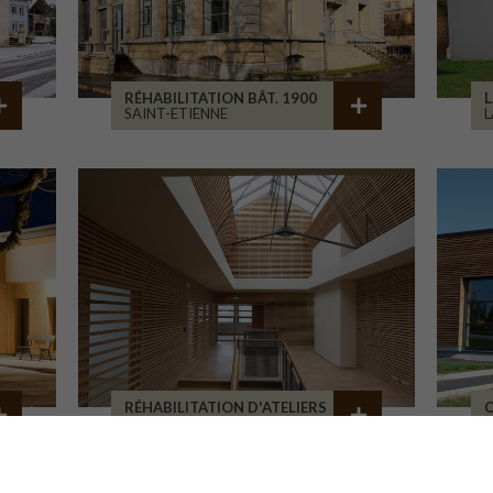
RÉHABILITATION BÂT. 1900
L
SAINT-ETIENNE
L
RÉHABILITATION D'ATELIERS
C
BRIVE-LA-GAILLARDE