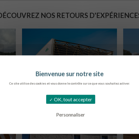
DÉCOUVREZ NOS RETOURS D'EXPÉRIENCE
Ce site utilise des cookies et vous donne le contrôle sur ce que vous souhaitez activer.
SIÈGE DE L’ONF
OK, tout accepter
METZ
B
Personnaliser