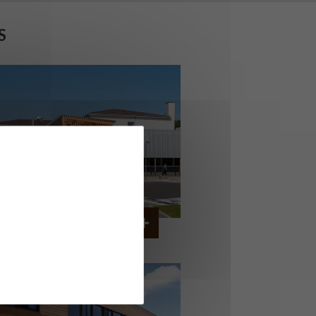
S
COLLÈGE MONTMORENCY
OURBONNE-LES-BAINS