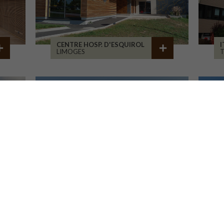
CENTRE HOSP. D'ESQUIROL
I
LIMOGES
MAIRIE ET ÉCOLE
E
RAMMERSMATT
R