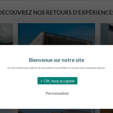
DÉCOUVREZ NOS RETOURS D'EXPÉRIENCE
Ce site utilise des cookies et vous donne le contrôle sur ce que vous souhaitez activer.
SIÈGE DE L’ONF
C
OK, tout accepter
METZ
Personnaliser