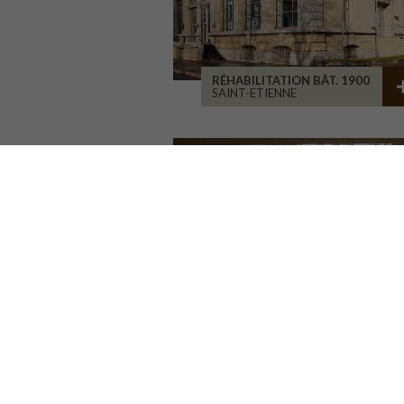
RÉHABILITATION BÂT. 1900
SAINT-ETIENNE
RÉHABILITATION D'ATELIERS
BRIVE-LA-GAILLARDE