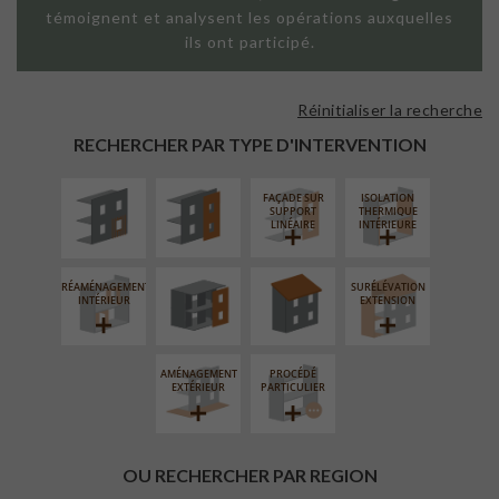
témoignent et analysent les opérations auxquelles
ils ont participé.
Réinitialiser la recherche
ISOLATION
FAÇADE SUR
THERMIQUE
PAROI PLEINE
RECHERCHER PAR TYPE D'INTERVENTION
EXTÉRIEURE
FAÇADE SUR
ISOLATION
FERMETURE
RÉFECTION DES
SUPPORT
THERMIQUE
LOGGIAS
TOITURES
LINÉAIRE
INTÉRIEURE
RÉAMÉNAGEMENT
SURÉLÉVATION
INTÉRIEUR
EXTENSION
AMÉNAGEMENT
PROCÉDÉ
EXTÉRIEUR
PARTICULIER
OU RECHERCHER PAR REGION