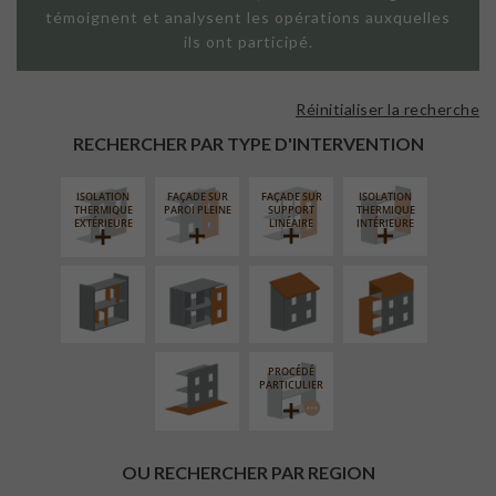
témoignent et analysent les opérations auxquelles
ils ont participé.
Réinitialiser la recherche
RECHERCHER PAR TYPE D'INTERVENTION
ISOLATION
FAÇADE SUR
FAÇADE SUR
ISOLATION
RÉAMÉNAGEMENT
FERMETURE
RÉFECTION DES
SURÉLÉVATION
THERMIQUE
PAROI PLEINE
SUPPORT
THERMIQUE
INTÉRIEUR
LOGGIAS
TOITURES
EXTENSION
EXTÉRIEURE
LINÉAIRE
INTÉRIEURE
AMÉNAGEMENT
EXTÉRIEUR
PROCÉDÉ
PARTICULIER
OU RECHERCHER PAR REGION