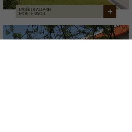
LYCÉE JB ALLARD
MONTBRISON
COLLÈGE JEANNENEY
RIOZ