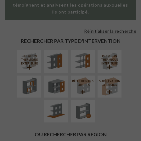
témoignent et analysent les opérations auxquelles
ils ont participé.
Réinitialiser la recherche
FAÇADE SUR
FAÇADE SUR
PAROI PLEINE
SUPPORT
RECHERCHER PAR TYPE D'INTERVENTION
LINÉAIRE
ISOLATION
ISOLATION
RÉAMÉNAGEMENT
FERMETURE
THERMIQUE
THERMIQUE
INTÉRIEUR
LOGGIAS
EXTÉRIEURE
INTÉRIEURE
RÉFECTION DES
SURÉLÉVATION
AMÉNAGEMENT
PROCÉDÉ
TOITURES
EXTENSION
EXTÉRIEUR
PARTICULIER
OU RECHERCHER PAR REGION