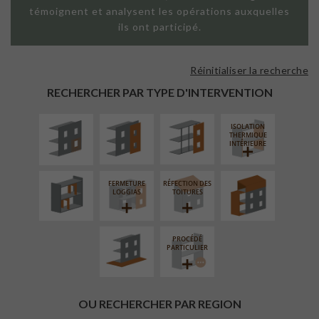
témoignent et analysent les opérations auxquelles
ils ont participé.
Réinitialiser la recherche
ISOLATION
FAÇADE SUR
FAÇADE SUR
THERMIQUE
PAROI PLEINE
SUPPORT
RECHERCHER PAR TYPE D'INTERVENTION
EXTÉRIEURE
LINÉAIRE
ISOLATION
RÉAMÉNAGEMENT
SURÉLÉVATION
THERMIQUE
INTÉRIEUR
EXTENSION
INTÉRIEURE
FERMETURE
RÉFECTION DES
AMÉNAGEMENT
LOGGIAS
TOITURES
EXTÉRIEUR
PROCÉDÉ
PARTICULIER
OU RECHERCHER PAR REGION