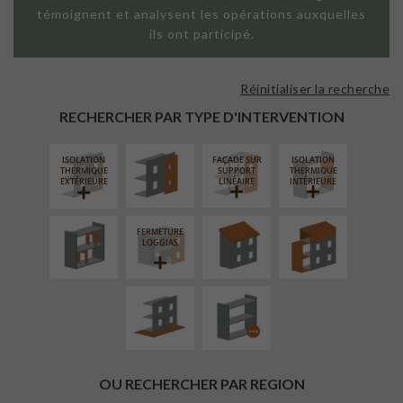
témoignent et analysent les opérations auxquelles
ils ont participé.
Réinitialiser la recherche
FAÇADE SUR
PAROI PLEINE
RECHERCHER PAR TYPE D'INTERVENTION
ISOLATION
FAÇADE SUR
ISOLATION
RÉAMÉNAGEMENT
RÉFECTION DES
SURÉLÉVATION
THERMIQUE
SUPPORT
THERMIQUE
INTÉRIEUR
TOITURES
EXTENSION
EXTÉRIEURE
LINÉAIRE
INTÉRIEURE
FERMETURE
AMÉNAGEMENT
PROCÉDÉ
LOGGIAS
EXTÉRIEUR
PARTICULIER
OU RECHERCHER PAR REGION