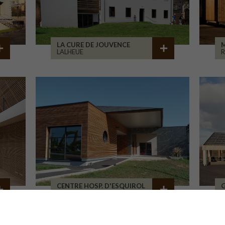
LA CURE DE JOUVENCE
M
LALHEUE
CENTRE HOSP. D'ESQUIROL
LIMOGES
L