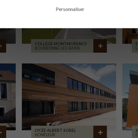
Personnaliser
COLLÈGE MONTMORENCY
E
BOURBONNE-LES-BAINS
L
LYCÉE ALBERT SOREL
S
HONFLEUR