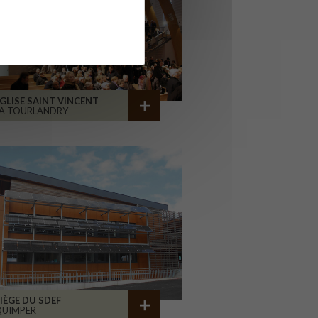
GLISE SAINT VINCENT
A TOURLANDRY
IÈGE DU SDEF
QUIMPER