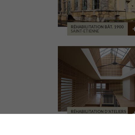
RÉHABILITATION BÂT. 1900
SAINT-ETIENNE
RÉHABILITATION D'ATELIERS
BRIVE-LA-GAILLARDE