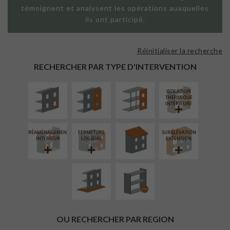
témoignent et analysent les opérations auxquelles
ils ont participé.
Réinitialiser la recherche
ISOLATION
FAÇADE SUR
FAÇADE SUR
THERMIQUE
PAROI PLEINE
SUPPORT
RECHERCHER PAR TYPE D'INTERVENTION
EXTÉRIEURE
LINÉAIRE
ISOLATION
RÉFECTION DES
THERMIQUE
TOITURES
INTÉRIEURE
RÉAMÉNAGEMENT
FERMETURE
SURÉLÉVATION
AMÉNAGEMENT
PROCÉDÉ
INTÉRIEUR
LOGGIAS
EXTENSION
EXTÉRIEUR
PARTICULIER
OU RECHERCHER PAR REGION