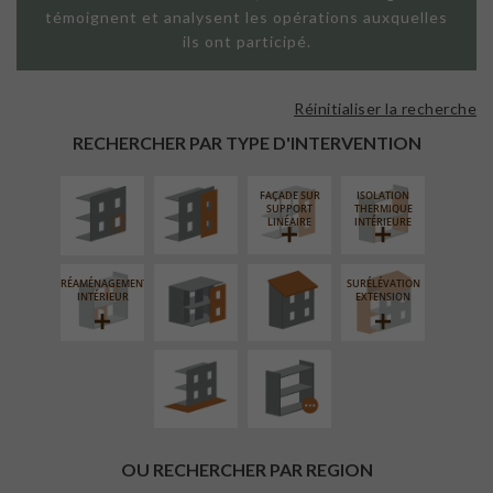
témoignent et analysent les opérations auxquelles
ils ont participé.
Réinitialiser la recherche
ISOLATION
FAÇADE SUR
THERMIQUE
PAROI PLEINE
RECHERCHER PAR TYPE D'INTERVENTION
EXTÉRIEURE
FAÇADE SUR
ISOLATION
FERMETURE
RÉFECTION DES
SUPPORT
THERMIQUE
LOGGIAS
TOITURES
LINÉAIRE
INTÉRIEURE
RÉAMÉNAGEMENT
SURÉLÉVATION
AMÉNAGEMENT
PROCÉDÉ
INTÉRIEUR
EXTENSION
EXTÉRIEUR
PARTICULIER
OU RECHERCHER PAR REGION