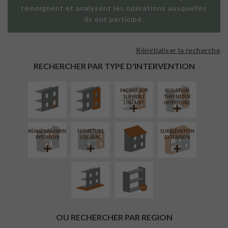
témoignent et analysent les opérations auxquelles
ils ont participé.
Réinitialiser la recherche
ISOLATION
FAÇADE SUR
THERMIQUE
PAROI PLEINE
RECHERCHER PAR TYPE D'INTERVENTION
EXTÉRIEURE
FAÇADE SUR
ISOLATION
RÉFECTION DES
SUPPORT
THERMIQUE
TOITURES
LINÉAIRE
INTÉRIEURE
RÉAMÉNAGEMENT
FERMETURE
SURÉLÉVATION
AMÉNAGEMENT
PROCÉDÉ
INTÉRIEUR
LOGGIAS
EXTENSION
EXTÉRIEUR
PARTICULIER
OU RECHERCHER PAR REGION