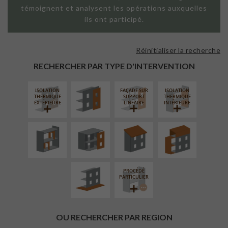
témoignent et analysent les opérations auxquelles
ils ont participé.
Réinitialiser la recherche
FAÇADE SUR
PAROI PLEINE
RECHERCHER PAR TYPE D'INTERVENTION
ISOLATION
FAÇADE SUR
ISOLATION
RÉAMÉNAGEMENT
FERMETURE
RÉFECTION DES
SURÉLÉVATION
THERMIQUE
SUPPORT
THERMIQUE
INTÉRIEUR
LOGGIAS
TOITURES
EXTENSION
EXTÉRIEURE
LINÉAIRE
INTÉRIEURE
AMÉNAGEMENT
EXTÉRIEUR
PROCÉDÉ
PARTICULIER
OU RECHERCHER PAR REGION