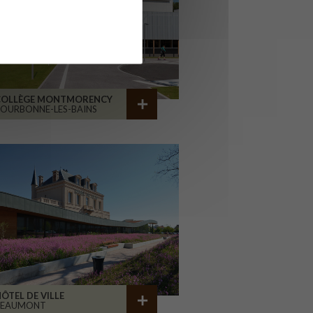
COLLÈGE MONTMORENCY
OURBONNE-LES-BAINS
ÔTEL DE VILLE
BEAUMONT