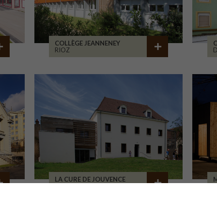
COLLÈGE JEANNENEY
C
RIOZ
D
LA CURE DE JOUVENCE
M
LALHEUE