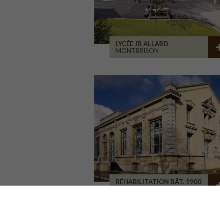
LYCÉE JB ALLARD
MONTBRISON
RÉHABILITATION BÂT. 1900
SAINT-ETIENNE