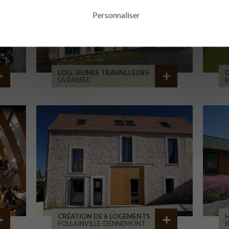
Personnaliser
LOG. JEUNES TRAVAILLEURS
LA BASSEE
B
CRÉATION DE 6 LOGEMENTS
H
FOLLAINVILLE-DENNEMONT