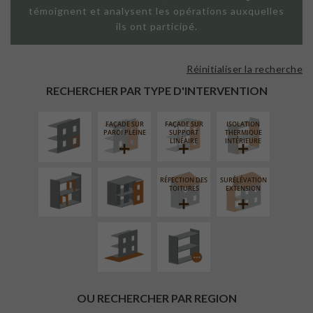
témoignent et analysent les opérations auxquelles
ils ont participé.
Réinitialiser la recherche
ISOLATION
THERMIQUE
RECHERCHER PAR TYPE D'INTERVENTION
EXTÉRIEURE
FAÇADE SUR
FAÇADE SUR
ISOLATION
RÉAMÉNAGEMENT
FERMETURE
PAROI PLEINE
SUPPORT
THERMIQUE
INTÉRIEUR
LOGGIAS
LINÉAIRE
INTÉRIEURE
RÉFECTION DES
SURÉLÉVATION
AMÉNAGEMENT
PROCÉDÉ
TOITURES
EXTENSION
EXTÉRIEUR
PARTICULIER
OU RECHERCHER PAR REGION