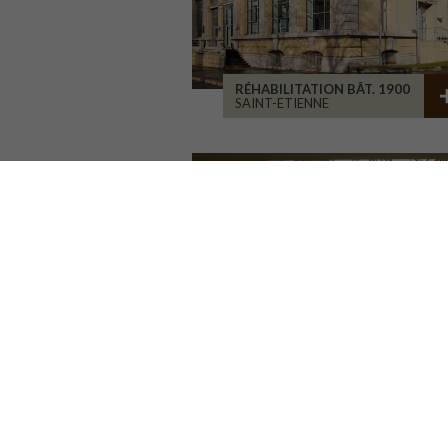
RÉHABILITATION BÂT. 1900
SAINT-ETIENNE
RÉHABILITATION D'ATELIERS
BRIVE-LA-GAILLARDE