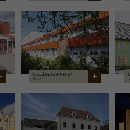
COLLÈGE JEANNENEY
C
RIOZ
D