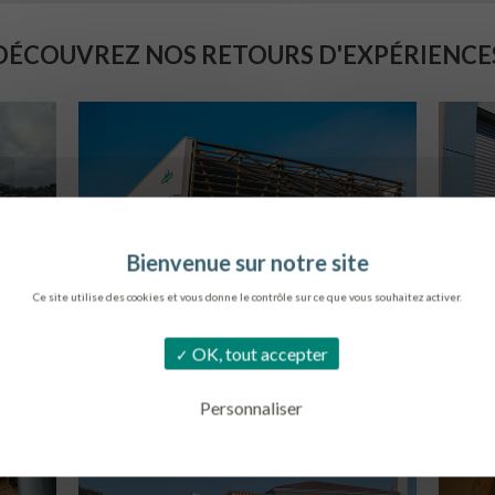
DÉCOUVREZ NOS RETOURS D'EXPÉRIENCE
Ce site utilise des cookies et vous donne le contrôle sur ce que vous souhaitez activer.
SIÈGE DE L’ONF
C
OK, tout accepter
METZ
Personnaliser