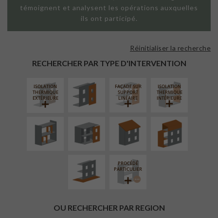
témoignent et analysent les opérations auxquelles
ils ont participé.
Réinitialiser la recherche
FAÇADE SUR
PAROI PLEINE
RECHERCHER PAR TYPE D'INTERVENTION
ISOLATION
FAÇADE SUR
ISOLATION
RÉAMÉNAGEMENT
FERMETURE
RÉFECTION DES
SURÉLÉVATION
THERMIQUE
SUPPORT
THERMIQUE
INTÉRIEUR
LOGGIAS
TOITURES
EXTENSION
EXTÉRIEURE
LINÉAIRE
INTÉRIEURE
AMÉNAGEMENT
EXTÉRIEUR
PROCÉDÉ
PARTICULIER
OU RECHERCHER PAR REGION