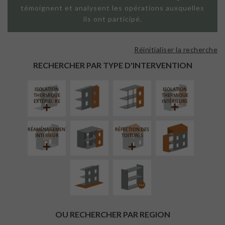
témoignent et analysent les opérations auxquelles
ils ont participé.
Réinitialiser la recherche
FAÇADE SUR
FAÇADE SUR
PAROI PLEINE
SUPPORT
RECHERCHER PAR TYPE D'INTERVENTION
LINÉAIRE
ISOLATION
ISOLATION
FERMETURE
SURÉLÉVATION
THERMIQUE
THERMIQUE
LOGGIAS
EXTENSION
EXTÉRIEURE
INTÉRIEURE
RÉAMÉNAGEMENT
RÉFECTION DES
AMÉNAGEMENT
PROCÉDÉ
INTÉRIEUR
TOITURES
EXTÉRIEUR
PARTICULIER
OU RECHERCHER PAR REGION