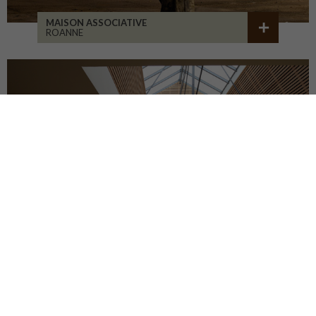
MAISON ASSOCIATIVE
ROANNE
RÉHABILITATION D'ATELIERS
BRIVE-LA-GAILLARDE