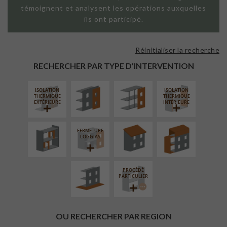
témoignent et analysent les opérations auxquelles
ils ont participé.
Réinitialiser la recherche
FAÇADE SUR
FAÇADE SUR
PAROI PLEINE
SUPPORT
RECHERCHER PAR TYPE D'INTERVENTION
LINÉAIRE
ISOLATION
ISOLATION
RÉAMÉNAGEMENT
RÉFECTION DES
SURÉLÉVATION
THERMIQUE
THERMIQUE
INTÉRIEUR
TOITURES
EXTENSION
EXTÉRIEURE
INTÉRIEURE
FERMETURE
AMÉNAGEMENT
LOGGIAS
EXTÉRIEUR
PROCÉDÉ
PARTICULIER
OU RECHERCHER PAR REGION