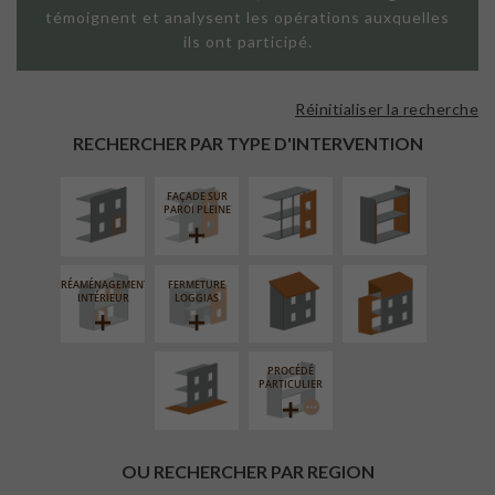
témoignent et analysent les opérations auxquelles
ils ont participé.
Réinitialiser la recherche
ISOLATION
FAÇADE SUR
ISOLATION
THERMIQUE
SUPPORT
THERMIQUE
RECHERCHER PAR TYPE D'INTERVENTION
EXTÉRIEURE
LINÉAIRE
INTÉRIEURE
FAÇADE SUR
RÉFECTION DES
SURÉLÉVATION
PAROI PLEINE
TOITURES
EXTENSION
RÉAMÉNAGEMENT
FERMETURE
AMÉNAGEMENT
INTÉRIEUR
LOGGIAS
EXTÉRIEUR
PROCÉDÉ
PARTICULIER
OU RECHERCHER PAR REGION