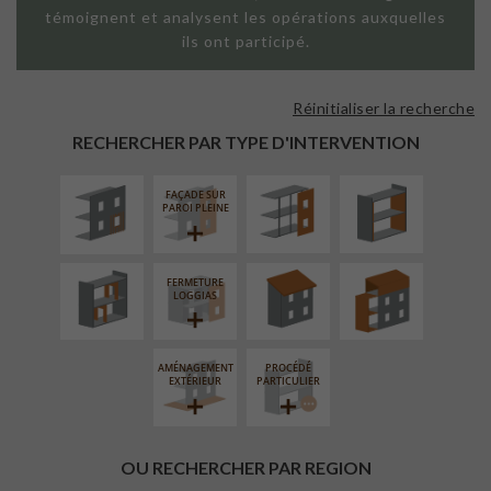
témoignent et analysent les opérations auxquelles
ils ont participé.
Réinitialiser la recherche
ISOLATION
FAÇADE SUR
ISOLATION
THERMIQUE
SUPPORT
THERMIQUE
RECHERCHER PAR TYPE D'INTERVENTION
EXTÉRIEURE
LINÉAIRE
INTÉRIEURE
FAÇADE SUR
RÉAMÉNAGEMENT
RÉFECTION DES
SURÉLÉVATION
PAROI PLEINE
INTÉRIEUR
TOITURES
EXTENSION
FERMETURE
LOGGIAS
AMÉNAGEMENT
PROCÉDÉ
EXTÉRIEUR
PARTICULIER
OU RECHERCHER PAR REGION