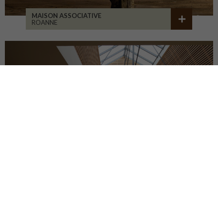
MAISON ASSOCIATIVE
ROANNE
RÉHABILITATION D'ATELIERS
BRIVE-LA-GAILLARDE