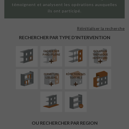
témoignent et analysent les opérations auxquelles
ils ont participé.
Réinitialiser la recherche
ISOLATION
FAÇADE SUR
THERMIQUE
SUPPORT
RECHERCHER PAR TYPE D'INTERVENTION
EXTÉRIEURE
LINÉAIRE
FAÇADE SUR
ISOLATION
RÉAMÉNAGEMENT
SURÉLÉVATION
PAROI PLEINE
THERMIQUE
INTÉRIEUR
EXTENSION
INTÉRIEURE
FERMETURE
RÉFECTION DES
AMÉNAGEMENT
PROCÉDÉ
LOGGIAS
TOITURES
EXTÉRIEUR
PARTICULIER
OU RECHERCHER PAR REGION