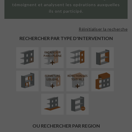
témoignent et analysent les opérations auxquelles
ils ont participé.
Réinitialiser la recherche
ISOLATION
FAÇADE SUR
ISOLATION
THERMIQUE
SUPPORT
THERMIQUE
RECHERCHER PAR TYPE D'INTERVENTION
EXTÉRIEURE
LINÉAIRE
INTÉRIEURE
FAÇADE SUR
RÉAMÉNAGEMENT
SURÉLÉVATION
PAROI PLEINE
INTÉRIEUR
EXTENSION
FERMETURE
RÉFECTION DES
AMÉNAGEMENT
PROCÉDÉ
LOGGIAS
TOITURES
EXTÉRIEUR
PARTICULIER
OU RECHERCHER PAR REGION