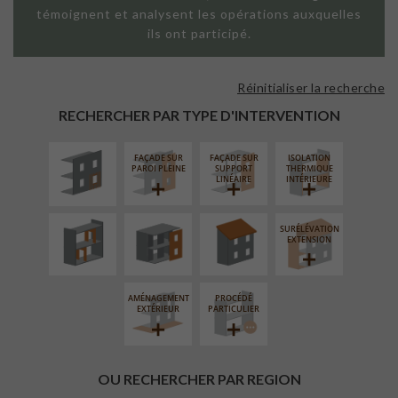
témoignent et analysent les opérations auxquelles
ils ont participé.
Réinitialiser la recherche
ISOLATION
THERMIQUE
RECHERCHER PAR TYPE D'INTERVENTION
EXTÉRIEURE
FAÇADE SUR
FAÇADE SUR
ISOLATION
RÉAMÉNAGEMENT
FERMETURE
RÉFECTION DES
PAROI PLEINE
SUPPORT
THERMIQUE
INTÉRIEUR
LOGGIAS
TOITURES
LINÉAIRE
INTÉRIEURE
SURÉLÉVATION
EXTENSION
AMÉNAGEMENT
PROCÉDÉ
EXTÉRIEUR
PARTICULIER
OU RECHERCHER PAR REGION