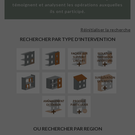
témoignent et analysent les opérations auxquelles
ils ont participé.
Réinitialiser la recherche
ISOLATION
FAÇADE SUR
THERMIQUE
PAROI PLEINE
RECHERCHER PAR TYPE D'INTERVENTION
EXTÉRIEURE
FAÇADE SUR
ISOLATION
RÉAMÉNAGEMENT
FERMETURE
RÉFECTION DES
SUPPORT
THERMIQUE
INTÉRIEUR
LOGGIAS
TOITURES
LINÉAIRE
INTÉRIEURE
SURÉLÉVATION
EXTENSION
AMÉNAGEMENT
PROCÉDÉ
EXTÉRIEUR
PARTICULIER
OU RECHERCHER PAR REGION