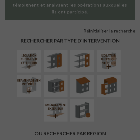
témoignent et analysent les opérations auxquelles
ils ont participé.
Réinitialiser la recherche
FAÇADE SUR
FAÇADE SUR
PAROI PLEINE
SUPPORT
RECHERCHER PAR TYPE D'INTERVENTION
LINÉAIRE
ISOLATION
ISOLATION
FERMETURE
RÉFECTION DES
SURÉLÉVATION
THERMIQUE
THERMIQUE
LOGGIAS
TOITURES
EXTENSION
EXTÉRIEURE
INTÉRIEURE
RÉAMÉNAGEMENT
PROCÉDÉ
INTÉRIEUR
PARTICULIER
AMÉNAGEMENT
EXTÉRIEUR
OU RECHERCHER PAR REGION